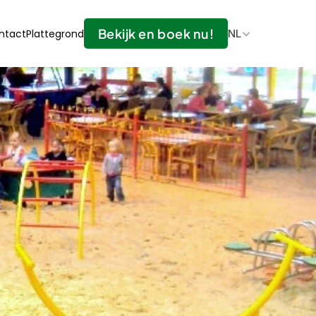
Bekijk en boek nu!
ntact
Plattegrond
NL