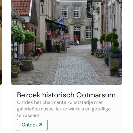
Bezoek historisch Ootmarsum
Ontdek het charmante kunststadje met 
galerieën, musea, leuke winkels en gezellige 
terrassen!
Ontdek