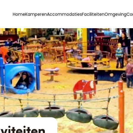
Home
Kamperen
Accommodaties
Faciliteiten
Omgeving
Co
viteiten