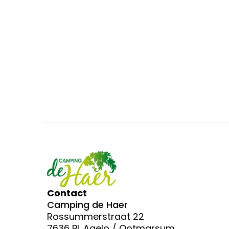
ZWEMBAD
Camping de Haer
C
Contact
Camping de Haer
Rossummerstraat 22
7636 PL Agelo / Ootmarsum