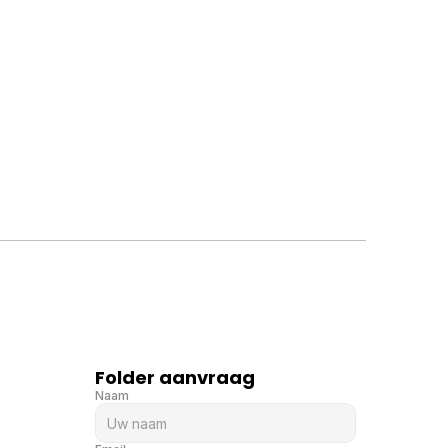
SPEELTUIN
Camping de Haer
Folder aanvraag
Naam