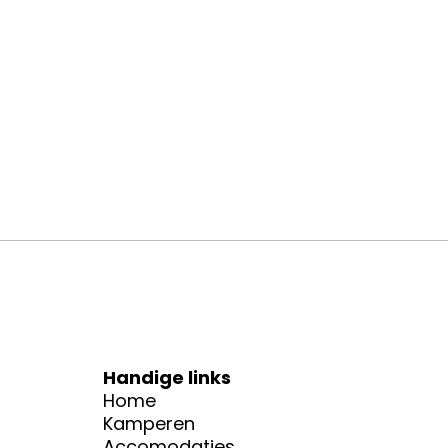
SANITAIR
HORECA
amping de Haer
Camping de Haer
Handige links
Home
Kamperen
Accomodaties