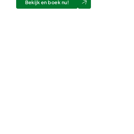
Bekijk en boek nu!
ZWEMBAD
SA
Camping de Haer
Camp