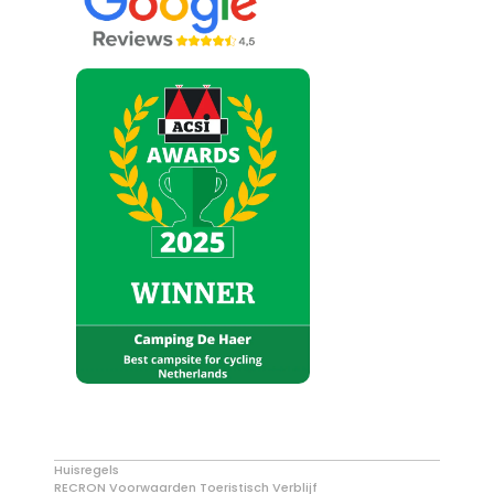
Huisregels
RECRON Voorwaarden Toeristisch Verblijf